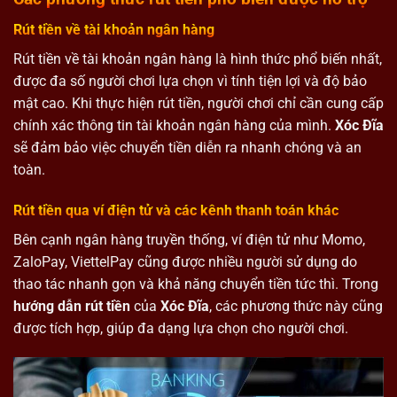
Rút tiền về tài khoản ngân hàng
Rút tiền về tài khoản ngân hàng là hình thức phổ biến nhất,
được đa số người chơi lựa chọn vì tính tiện lợi và độ bảo
mật cao. Khi thực hiện rút tiền, người chơi chỉ cần cung cấp
chính xác thông tin tài khoản ngân hàng của mình.
Xóc Đĩa
sẽ đảm bảo việc chuyển tiền diễn ra nhanh chóng và an
toàn.
Rút tiền qua ví điện tử và các kênh thanh toán khác
Bên cạnh ngân hàng truyền thống, ví điện tử như Momo,
ZaloPay, ViettelPay cũng được nhiều người sử dụng do
thao tác nhanh gọn và khả năng chuyển tiền tức thì. Trong
hướng dẫn rút tiền
của
Xóc Đĩa
, các phương thức này cũng
được tích hợp, giúp đa dạng lựa chọn cho người chơi.