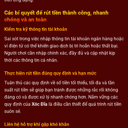
Các bí quyết để rút tiền thành công, nhanh
chóng và an toàn
Kiểm tra kỹ thông tin tài khoản
Sai sót trong việc nhập thông tin tài khoản ngân hàng hoặc
ví điện tử có thể khiến giao dịch bị trì hoãn hoặc thất bại.
Người chơi cần nhập chính xác, đầy đủ và cập nhật kịp
thời các thông tin cá nhân.
Thực hiện rút tiền đúng quy định và hạn mức
Tuân thủ các quy định về số tiền tối thiểu, tối đa và tần
suất rút tiền sẽ giúp bạn tránh được những rắc rối không
đáng có và được xử lý nhanh chóng hơn. Nắm vững các
quy định của
Xóc Đĩa
là điều cần thiết để quá trình rút tiền
suôn sẻ.
Liên hệ hỗ trợ khi gặp khó khăn