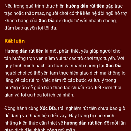
Nếu trong quá trình thực hiện
hướng dẫn rút tiền
gặp trục
trặc hoặc thắc mắc, người chơi có thể liên hệ đội ngũ hỗ trợ
khách hàng của
Xóc Đĩa
để được tư vấn nhanh chóng,
đảm bảo quyền lợi tối đa.
Kết luận
Hướng dẫn rút tiền
là một phần thiết yếu giúp người chơi
tận hưởng trọn vẹn niềm vui từ các trò chơi trực tuyến. Với
quy trình minh bạch, an toàn và nhanh chóng tại
Xóc Đĩa
,
người chơi có thể yên tâm thực hiện giao dịch mà không lo
lắng về các rủi ro. Việc nắm rõ các bước và lưu ý trong
hướng dẫn sẽ giúp bạn thao tác chuẩn xác, tiết kiệm thời
gian và tối ưu hóa lợi ích cá nhân.
Đồng hành cùng
Xóc Đĩa
, trải nghiệm rút tiền chưa bao giờ
dễ dàng và thuận tiện đến vậy. Hãy trang bị cho mình
những kiến thức cần thiết về
hướng dẫn rút tiền
để mỗi lần
giao dịch đều thành công mỹ mãn.