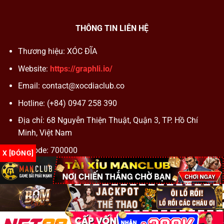
THÔNG TIN LIÊN HỆ
Thương hiệu: XÓC ĐĨA
Website:
https://graphli.io/
Email:
contact@xocdiaclub.co
Hotline: (+84) 0947 258 390
Địa chỉ: 68 Nguyễn Thiện Thuật, Quận 3, TP. Hồ Chí
Minh, Việt Nam
Zipcode: 700000
X [ĐÓNG]
Hashtag: #xocdia #xocdiaonline #xocdiamd5
#gamexocdia #xocdiaclub #doithuongxocdia
#dagatructuyen #codegame