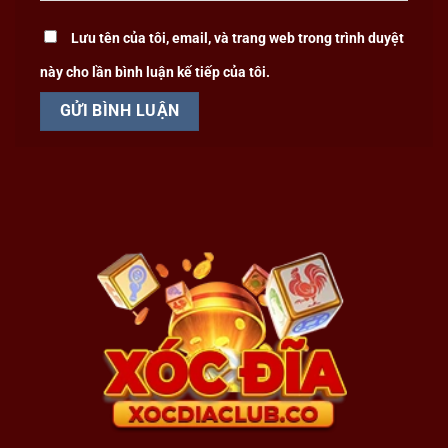
Lưu tên của tôi, email, và trang web trong trình duyệt
này cho lần bình luận kế tiếp của tôi.