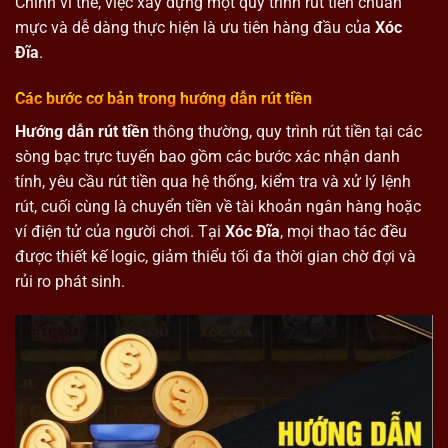
Chính vì thế, việc xây dựng một quy trình rút tiền chuẩn
mực và dễ dàng thực hiện là ưu tiên hàng đầu của
Xóc
Đĩa
.
Các bước cơ bản trong hướng dẫn rút tiền
Hướng dẫn rút tiền
thông thường, quy trình rút tiền tại các
sòng bạc trực tuyến bao gồm các bước xác nhận danh
tính, yêu cầu rút tiền qua hệ thống, kiểm tra và xử lý lệnh
rút, cuối cùng là chuyển tiền về tài khoản ngân hàng hoặc
ví điện tử của người chơi. Tại
Xóc Đĩa
, mọi thao tác đều
được thiết kế logic, giảm thiểu tối đa thời gian chờ đợi và
rủi ro phát sinh.